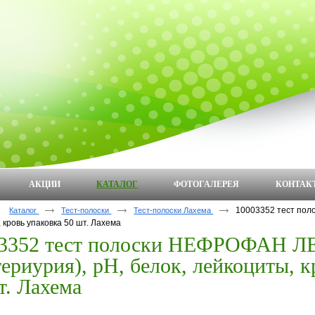
АКЦИИ
КАТАЛОГ
ФОТОГАЛЕРЕЯ
КОНТАК
10003352 тест пол
Каталог
Тест-полоски
Тест-полоски Лахема
 кровь упаковка 50 шт. Лахема
3352 тест полоски НЕФРОФАН Л
териурия), рН, белок, лейкоциты, к
т. Лахема