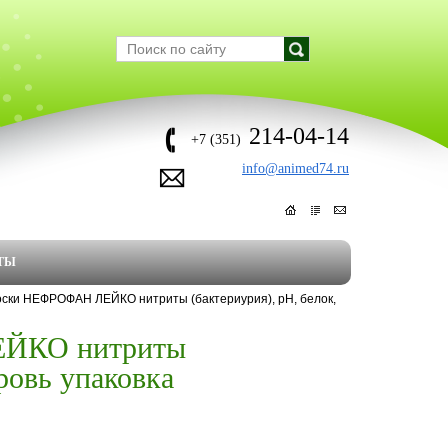
214-04-14
+7 (351)
info@animed74.ru
ТЫ
оски НЕФРОФАН ЛЕЙКО нитриты (бактериурия), рН, белок,
ЕЙКО нитриты
ровь упаковка