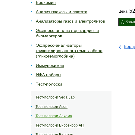
Биохимия
52
Анализ глюкозы и лактата
Цена:
Анализаторы газов и электролитов
Добавит
Экспресс-анализатор кардио- и
биомаркеров
‹
Экспресс-анализаторы
Верну
гликозилированного гемоглобина
(гликогемоглобина)
Иммунохимия
ИФА наборы
Тест-полоски
Тест-полоски Veda Lab
Тест-полоски Acon
Тест-полоски Лахема
Тест-полоски Биосенсор АН
Тест-полоски Биоскан