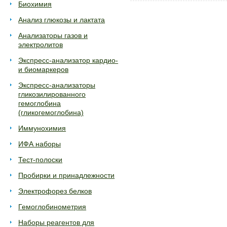
Биохимия
Анализ глюкозы и лактата
Анализаторы газов и
электролитов
Экспресс-анализатор кардио-
и биомаркеров
Экспресс-анализаторы
гликозилированного
гемоглобина
(гликогемоглобина)
Иммунохимия
ИФА наборы
Тест-полоски
Пробирки и принадлежности
Электрофорез белков
Гемоглобинометрия
Наборы реагентов для