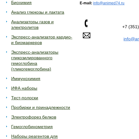
Биохимия
E-mail:
info@animed74.ru
Анализ глюкозы и лактата
Анализаторы газов и
+7 (351
электролитов
Экспресс-анализатор кардио-
info@a
и биомаркеров
Экспресс-анализаторы
гликозилированного
гемоглобина
(гликогемоглобина)
Иммунохимия
ИФА наборы
Тест-полоски
Пробирки и принадлежности
Электрофорез белков
Гемоглобинометрия
Наборы реагентов для