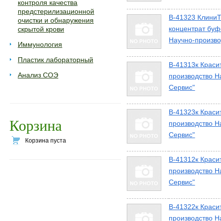
контроля качества
предстерилизационной
В-41323 КлиниТ
очистки и обнаружения
концентрат буф
скрытой крови
Научно-произво
Иммунология
Пластик лабораторный
В-41313к Краси
Анализ СОЭ
производство Н
Сервис"
В-41323к Краси
Корзина
производство Н
Сервис"
Корзина пуста
В-41312к Краси
производство Н
Сервис"
В-41322к Краси
производство Н