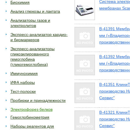
Система элект
Биохимия
мембранах Sca
Анализ глюкозы и лактата
Анализаторы газов и
электролитов
В-41391 Мембр
Экспресс-анализатор кардио-
мм («Владипор»
и биомаркеров
производственн
Экспресс-анализаторы
гликозилированного
В-41392 Мембр
гемоглобина
мм («Владипор»
(гликогемоглобина)
производственн
Иммунохимия
ИФА наборы
В-41351 КлиниТ
производство Н
Тест-полоски
Сервис"
Пробирки и принадлежности
Электрофорез белков
В-41321 КлиниТ
Гемоглобинометрия
производство Н
Сервис"
Наборы реагентов для