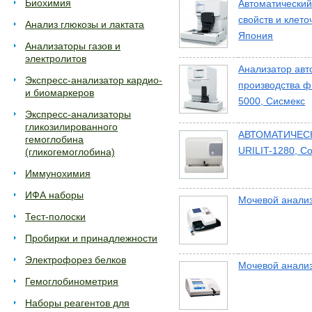
Биохимия
Автоматический
свойств и клет
Анализ глюкозы и лактата
Япония
Анализаторы газов и
электролитов
Анализатор авт
Экспресс-анализатор кардио-
производства ф
и биомаркеров
5000, Сисмекс
Экспресс-анализаторы
гликозилированного
АВТОМАТИЧЕС
гемоглобина
URILIT-1280, C
(гликогемоглобина)
Иммунохимия
ИФА наборы
Мочевой анализ
Тест-полоски
Пробирки и принадлежности
Электрофорез белков
Мочевой анализ
Гемоглобинометрия
Наборы реагентов для