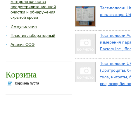
контроля качества
предстерилизационной
Тест-полоски Li
очистки и обнаружения
анализатора UriL
скрытой крови
Иммунология
Пластик лабораторный
Тест-полоски Au
измерения пара
Анализ СОЭ
Factory Inc., Я
Тест-полоски UR
(Эритроциты, б
Корзина
тела, нитриты, 
Корзина пуста
вес, аскорбино